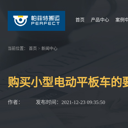
首页
产品中心
案例
当前位置：
首页
>
新闻中心
购买小型电动平板车的
作者：
发布时间：2021-12-23 09:35:50