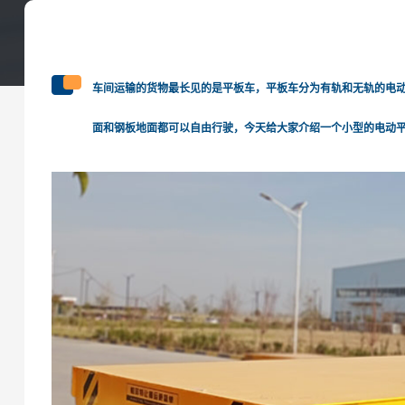
车间运输的货物最长见的是平板车，平板车分为有轨和无轨的电
面和钢板地面都可以自由行驶，今天给大家介绍一个小型的电动