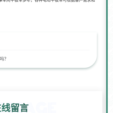
事车间平板车多年，各种电动平板车可根据客户需求和
吗？
线留言