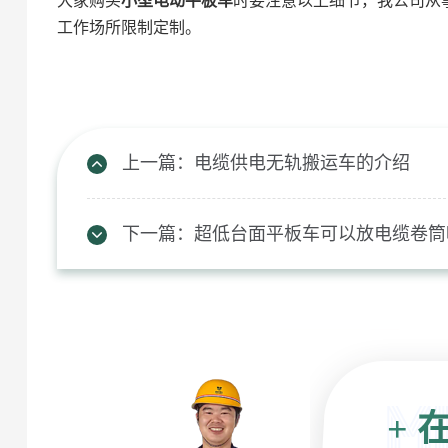
大家购买
小型电动平板车
时要注意以上细节，我公司从
工作场所限制定制。
上一篇：
电缆供电无轨搬运车的介绍
下一篇：
超低台面平板车可以放电缆卷筒
+
在