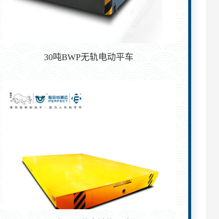
30吨BWP无轨电动平车