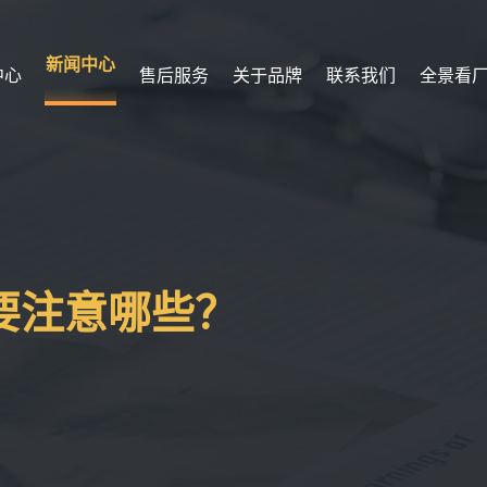
新闻中心
中心
售后服务
关于品牌
联系我们
全景看
要注意哪些？