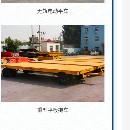
无轨电动平车
重型平板拖车