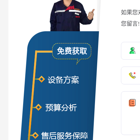
如果您
您留言
免费获取