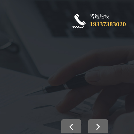
咨询热线
厂
19337383020