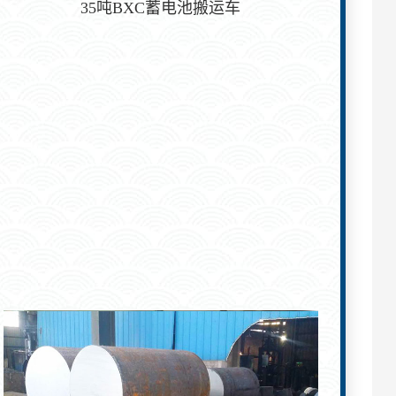
35吨BXC蓄电池搬运车