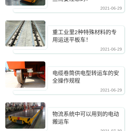
2021-06-29
重工业里2种特殊材料的专
用运送平板车！
2021-06-29
电缆卷筒供电型转运车的安
全操作规程
2021-06-29
物流系统中可以用到的电动
搬运车
2021-07-30