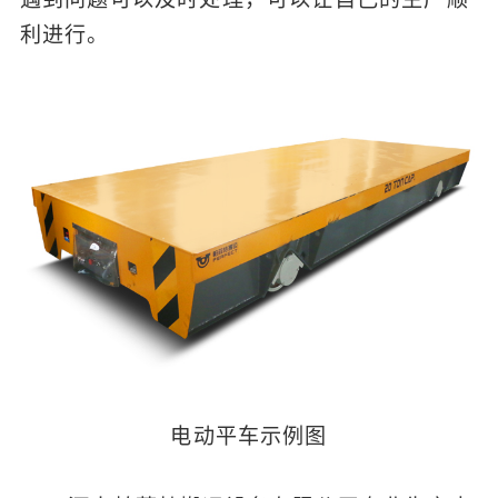
利进行。
电动平车示例图