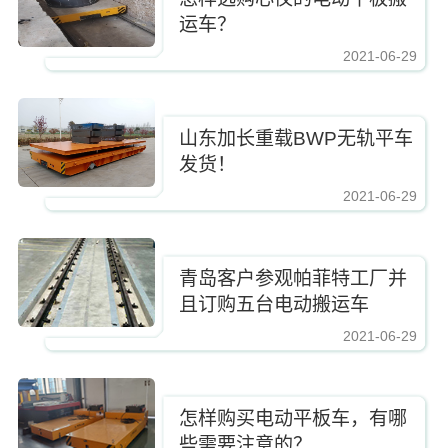
运车？
2021-06-29
山东加长重载BWP无轨平车
发货！
2021-06-29
青岛客户参观帕菲特工厂并
且订购五台电动搬运车
2021-06-29
怎样购买电动平板车，有哪
些需要注意的？