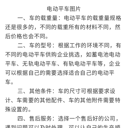
电动平车图片
一、车的载重量：电动平车的载重量规格
还是很多的，不同的载重所有的材料不同，然
后价格也会不同。
二、车的型号：根据工作的环境不同，有
不同的电动平车供购企业挑选，如蓄电池电动
平车、无轨电动平车、有轨电动平车等，企业
可以根据自己的需要选择适合自己的电动平
车。
三、其他条件：车的尺寸可根据要求设
计、车需要的其他配件、车的其他附件需要特
殊设置的。
四、售后服务：选择一个售后好的公司，
遇到问题可以及时处理，可以让自己的生产顺