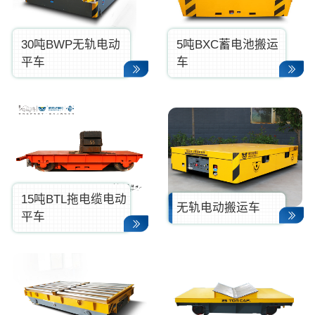
30吨BWP无轨电动
5吨BXC蓄电池搬运
平车
车
15吨BTL拖电缆电动
无轨电动搬运车
平车