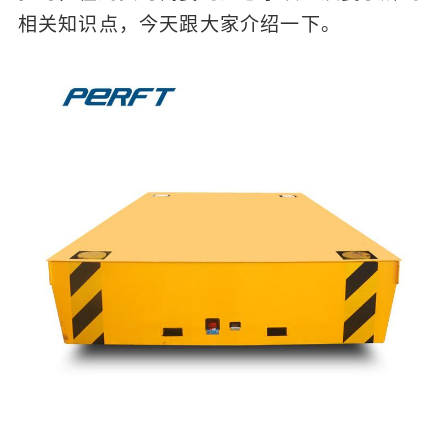
相关知识点，今天跟大家介绍一下。