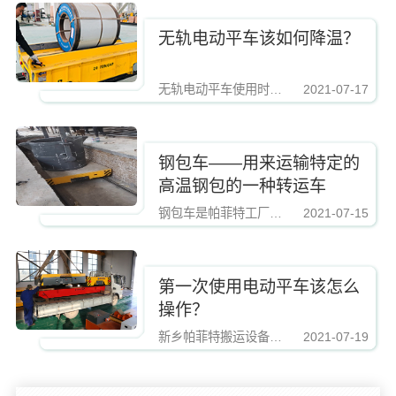
无轨电动平车该如何降温？
无轨电动平车使用时为什么会温度过高？有以下三种情况 1、电动平车轴承损坏：更换电动平车的轴承。 2、未规定工作制度：使用时应严格按照电动平车工作制度工作。 3、超载使用：超...
2021-07-17
钢包车——用来运输特定的
高温钢包的一种转运车
钢包车是帕菲特工厂专门为钢铁铸造厂打造的一种钢水、铁水搬运电动平车，设计时增加特殊处理，具有耐热、耐高温的特点
2021-07-15
第一次使用电动平车该怎么
操作？
新乡帕菲特搬运设备有限公司，可生产 1—1300 吨区间各种吨位 BDG 低压轨道型、BJT电缆卷筒型、BHX 安全滑触线型、BXC 蓄电池型、BTL 拖电缆型、BP 无动力型、BQY 火车...
2021-07-19