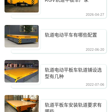
RGV轨道平板车厂家
2026-04-27
轨道电动平车有哪些配置
2022-06-20
轨道电动平板车轨道铺设选
型有几种
2022-07-06
轨道平板车安装轨道要求有
哪些