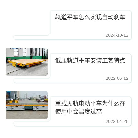
轨道平车怎么实现自动刹车
2024-10-12
低压轨道平车安装工艺特点
2022-05-12
重载无轨电动平车为什么在
使用中会温度过高
2022-04-28