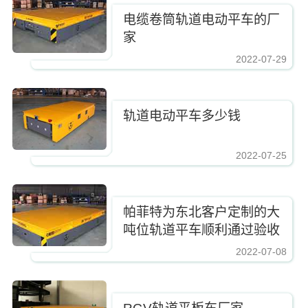
电缆卷筒轨道电动平车的厂
家
2022-07-29
轨道电动平车多少钱
2022-07-25
帕菲特为东北客户定制的大
吨位轨道平车顺利通过验收
2022-07-08