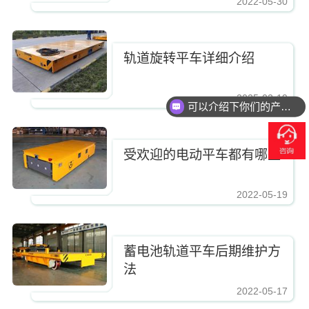
2022-05-30
轨道旋转平车详细介绍
可以介绍下你们的产品么？
2025-02-19
你们是怎么报价的呢？
受欢迎的电动平车都有哪些
2022-05-19
蓄电池轨道平车后期维护方
法
2022-05-17