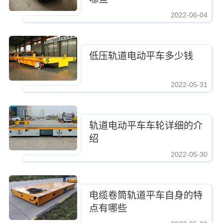
2022-06-04
低压轨道电动平车多少钱
2022-05-31
轨道电动平车车轮详细的介
绍
2022-05-30
电缆卷筒轨道平车自身的特
点有哪些