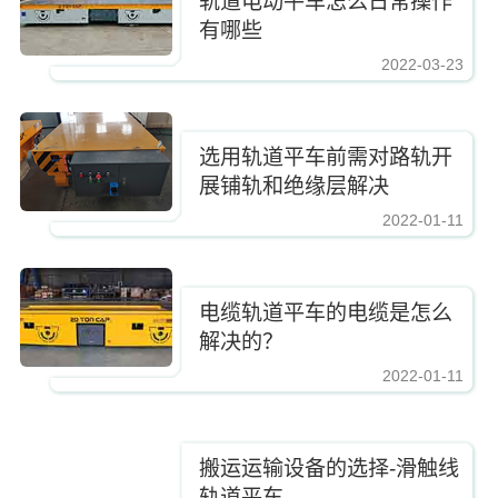
轨道电动平车怎么日常操作
有哪些
2022-03-23
选用轨道平车前需对路轨开
展铺轨和绝缘层解决
2022-01-11
电缆轨道平车的电缆是怎么
解决的？
2022-01-11
搬运运输设备的选择-滑触线
轨道平车