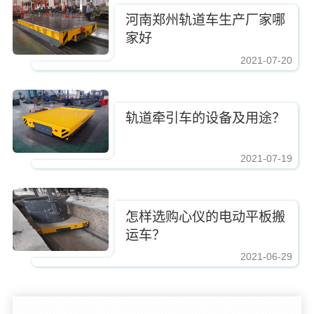
河南郑州轨道车生产厂家哪
家好
2021-07-20
轨道牵引车的设备及用途？
2021-07-19
怎样选购心仪的电动平板搬
运车？
2021-06-29